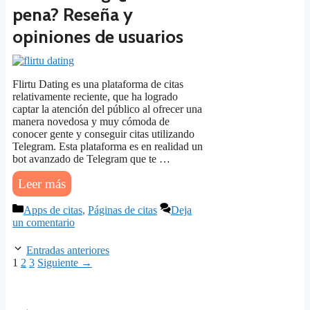
pena? Reseña y
opiniones de usuarios
Flirtu Dating es una plataforma de citas
relativamente reciente, que ha logrado
captar la atención del público al ofrecer una
manera novedosa y muy cómoda de
conocer gente y conseguir citas utilizando
Telegram. Esta plataforma es en realidad un
bot avanzado de Telegram que te …
Leer más
Categorías
Apps de citas
,
Páginas de citas
Deja
un comentario
Entradas anteriores
Página
Página
Página
1
2
3
Siguiente
→