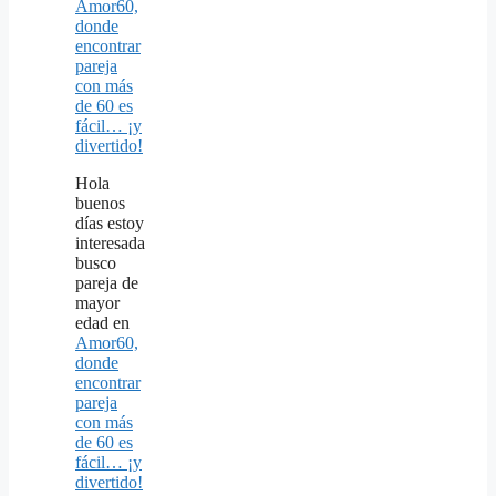
Amor60,
donde
encontrar
pareja
con más
de 60 es
fácil… ¡y
divertido!
Hola
buenos
días estoy
interesada
busco
pareja de
mayor
edad
en
Amor60,
donde
encontrar
pareja
con más
de 60 es
fácil… ¡y
divertido!