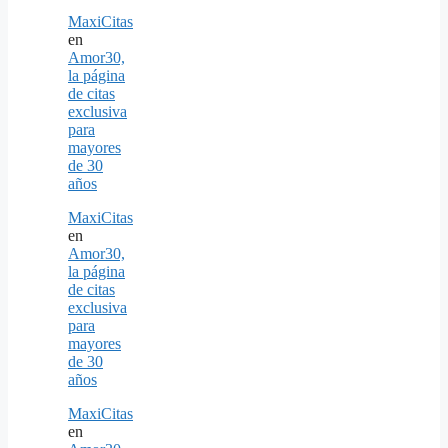
MaxiCitas
en
Amor30,
la página
de citas
exclusiva
para
mayores
de 30
años
MaxiCitas
en
Amor30,
la página
de citas
exclusiva
para
mayores
de 30
años
MaxiCitas
en